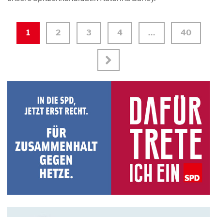
1
2
3
4
…
40