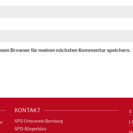
iesem Browser für meinen nächsten Kommentar speichern.
KONTAKT
S
SPD Ortsverein Bernburg
L
er
SPD-Bürgerbüro
I