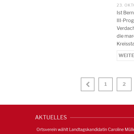
23. OK
Ist Ber
III-Pro
Verdach
die mar
Kreisst
WEIT
1
2
AKTUELLES
Ortsverein wählt Landtagskandidatin Caroline Müll