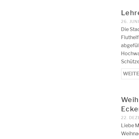
Lehre
26. JUN
Die Sta
Fluthel
abgefül
Hochwas
Schütze
WEIT
Weih
Ecke
22. DE
Liebe M
Weihnach