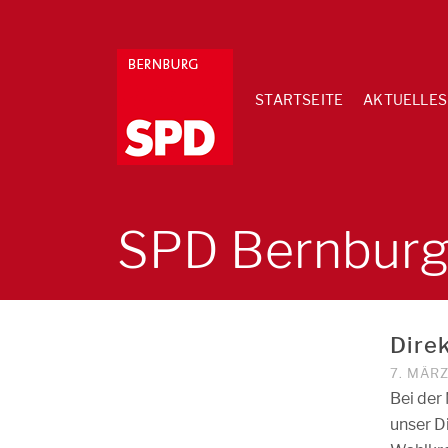
STARTSEITE
AKTUELLES
SPD Bernbur
Dire
7. MÄR
Bei der
unser D