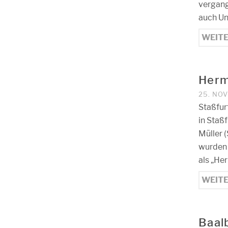
vergang
auch Un
WEIT
Herm
25. NO
Staßfur
in Staß
Müller 
wurden 
als „He
WEIT
Baal