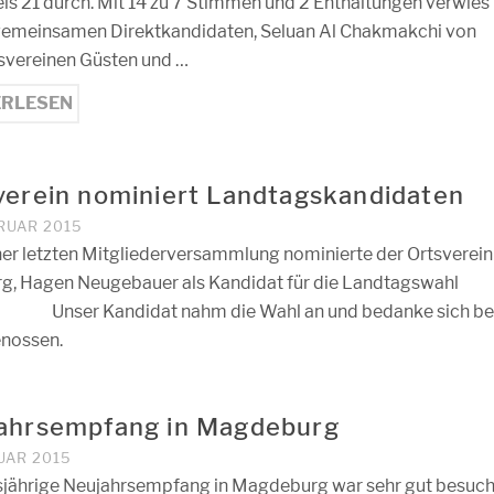
is 21 durch. Mit 14 zu 7 Stimmen und 2 Enthaltungen verwies
gemeinsamen Direktkandidaten, Seluan Al Chakmakchi von
svereinen Güsten und …
ERLESEN
verein nominiert Landtagskandidaten
BRUAR 2015
ner letzten Mitgliederversammlung nominierte der Ortsverein
g, Hagen Neugebauer als Kandidat für die Landtagswahl
Unser Kandidat nahm die Wahl an und bedanke sich be
enossen.
ahrsempfang in Magdeburg
UAR 2015
sjährige Neujahrsempfang in Magdeburg war sehr gut besuch