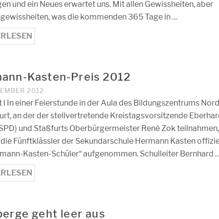
en und ein Neues erwartet uns. Mit allen Gewissheiten, aber
gewissheiten, was die kommenden 365 Tage in …
ERLESEN
ann-Kasten-Preis 2012
VEMBER 2012
t l In einer Feierstunde in der Aula des Bildungszentrums Nor
furt, an der der stellvertretende Kreistagsvorsitzende Eberha
(SPD) und Staßfurts Oberbürgermeister René Zok teilnahmen
die Fünftklässler der Sekundarschule Hermann Kasten offizie
rmann-Kasten-Schüler“ aufgenommen. Schulleiter Bernhard 
ERLESEN
berge geht leer aus