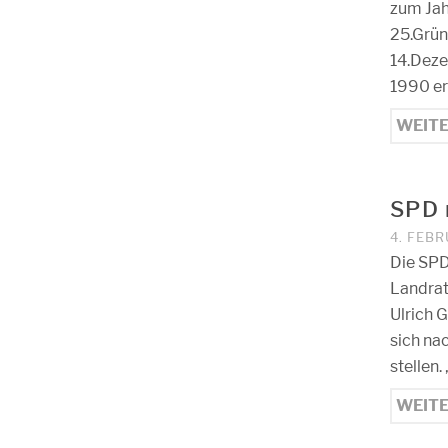
zum Jah
25.Grün
14.Deze
1990 er
WEIT
SPD 
4. FEBR
Die SPD
Landrat
Ulrich 
sich na
stellen.
WEIT