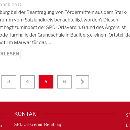
TOBER 2012
nburg bei der Beantragung von Fördermitteln aus dem Stark-
gramm vom Salzlandkreis benachteiligt worden? Diesen
t hegt zumindest der SPD-Ortsverein. Grund des Ärgers ist
ode Turnhalle der Grundschule in Baalberge, einem Ortsteil d
adt. Im Mai war für das …
ERLESEN
3
4
5
6
KONTAKT
S
SPD Ortsverein Bernburg
L
er