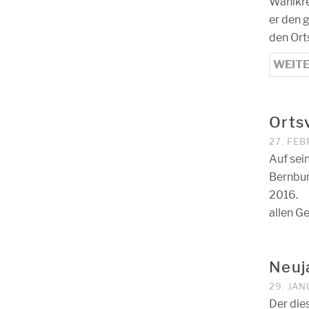
Wahlkre
er den 
den Ort
WEIT
Orts
27. FE
Auf sei
Bernbur
2016. 
allen G
Neuj
29. JAN
Der die