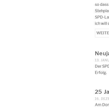
so dass
Stehpla
SPD-Lan
ich will
WEIT
Neuj
13. JAN
Der SPD
Erfolg.
25 J
16. DE
Am Donn