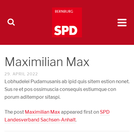
Maximilian Max
29. APRIL 2022
Lobhudelei Pudamusanis ab ipid quis sitem estion nonet.
Sus re et pos ossimuscia consequis estiumque con
porum aditempor sitaspi.
The post
Maximilian Max
appeared first on
SPD
Landesverband Sachsen-Anhalt
.