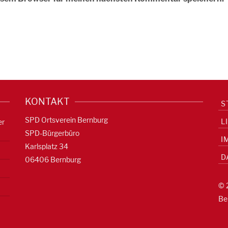
KONTAKT
S
SPD Ortsverein Bernburg
L
er
SPD-Bürgerbüro
I
Karlsplatz 34
D
06406 Bernburg
© 
Be