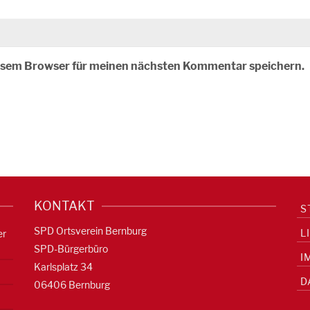
iesem Browser für meinen nächsten Kommentar speichern.
KONTAKT
S
SPD Ortsverein Bernburg
L
er
SPD-Bürgerbüro
I
Karlsplatz 34
D
06406 Bernburg