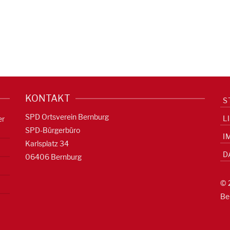
KONTAKT
S
SPD Ortsverein Bernburg
L
er
SPD-Bürgerbüro
I
Karlsplatz 34
D
06406 Bernburg
© 
Be