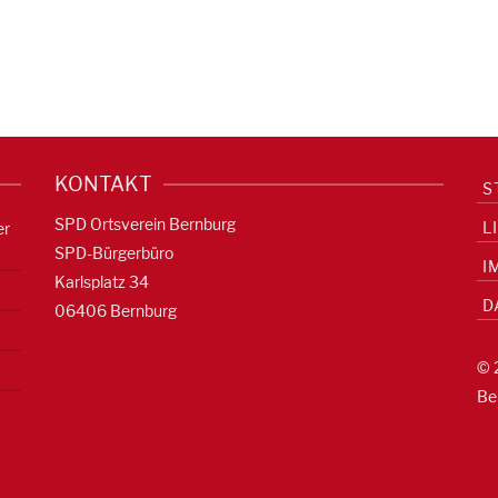
KONTAKT
S
SPD Ortsverein Bernburg
L
er
SPD-Bürgerbüro
I
Karlsplatz 34
D
06406 Bernburg
© 
Be