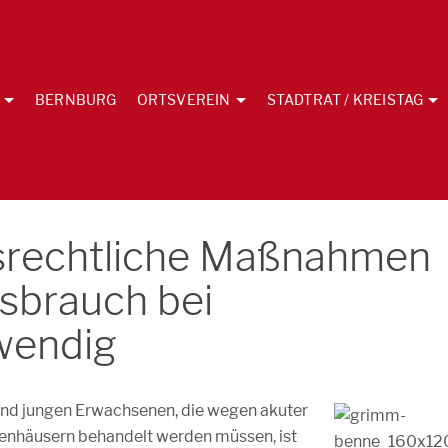
BERNBURG
ORTSVEREIN
STADTRAT / KREISTAG
srechtliche Maßnahmen
sbrauch bei
wendig
und jungen Erwachsenen, die wegen akuter
kenhäusern behandelt werden müssen, ist